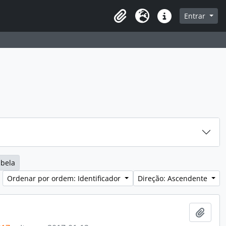
sque na página de navegação
Entrar
Idioma
Ligações rápidas
abela
Ordenar por ordem: Identificador
Direção: Ascendente
Adici