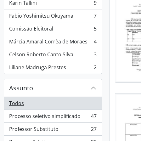
Karin Tallini
9
, 9 resultados
Fabio Yoshimitsu Okuyama
7
, 7 resultados
Comissão Eleitoral
5
, 5 resultados
Márcia Amaral Corrêa de Moraes
4
, 4 resultados
Celson Roberto Canto Silva
3
, 3 resultados
Liliane Madruga Prestes
2
, 2 resultados
Assunto
Todos
Processo seletivo simplificado
47
, 47 resultados
Professor Substituto
27
, 27 resultados