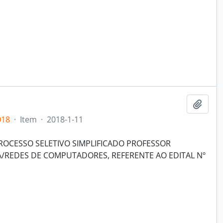
Adici
018
·
Item
·
2018-1-11
CESSO SELETIVO SIMPLIFICADO PROFESSOR
A/REDES DE COMPUTADORES, REFERENTE AO EDITAL Nº