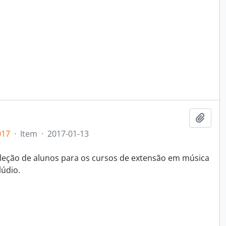
Adici
017
·
Item
·
2017-01-13
eleção de alunos para os cursos de extensão em música
lúdio.