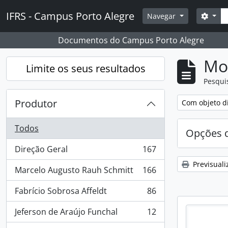
Skip to main content
Pesq
IFRS - Campus Porto Alegre
Opçõ
Navegar
Documentos do Campus Porto Alegre
Mos
Limite os seus resultados
Pesqui
Produtor
Remover filtro
Com objeto di
Todos
Opções d
Direção Geral
167
, 167 resultados
Previsuali
Marcelo Augusto Rauh Schmitt
166
, 166 resultados
Fabrício Sobrosa Affeldt
86
, 86 resultados
Jeferson de Araújo Funchal
12
, 12 resultados