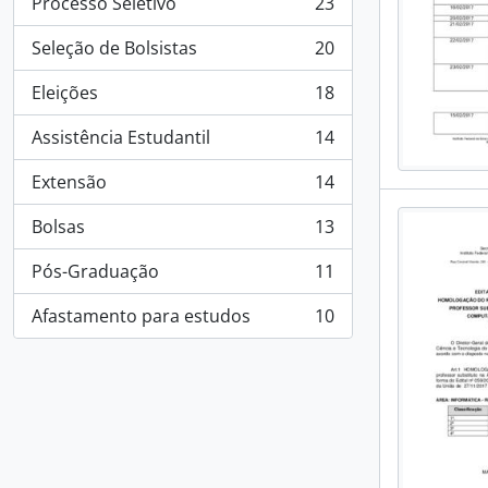
Processo Seletivo
23
, 23 resultados
Seleção de Bolsistas
20
, 20 resultados
Eleições
18
, 18 resultados
Assistência Estudantil
14
, 14 resultados
Extensão
14
, 14 resultados
Bolsas
13
, 13 resultados
Pós-Graduação
11
, 11 resultados
Afastamento para estudos
10
, 10 resultados