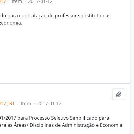
017
·
Item
·
2017-01-12
cado para contratação de professor substituto nas
 Economia.
Adici
17_ RT
·
Item
·
2017-01-12
01/2017 para Processo Seletivo Simplificado para
ara as Áreas/ Disciplinas de Administração e Economia.