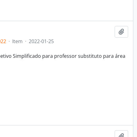
Adici
022
·
Item
·
2022-01-25
tivo Simplificado para professor substituto para área
Adici