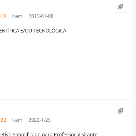
Adici
019
·
Item
·
2019-01-08
IENTÍFICA E/OU TECNOLÓGICA
Adici
022
·
Item
·
2022-1-25
tivo Simplificado para Professor Visitante.