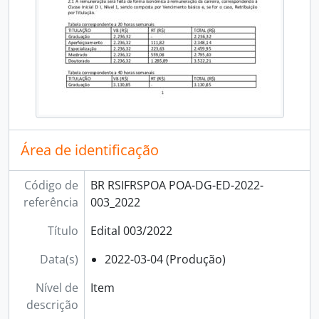
[Item] Edital 035/2022
[Item] Edital 036/2022
[Item] Edital 038/2022
[Item] Edital 039/2022
[Item] Edital 040/2022
[Item] Edital 041/2022
[Item] Edital 042/2022
[Item] Edital 043/2022
Área de identificação
[Item] Edital 044/2022
[Item] Edital 045/2022
Código de
BR RSIFRSPOA POA-DG-ED-2022-
[Item] Edital 046/2022
referência
003_2022
[Item] Edital 047/2022
[Item] Edital 048/2022
Título
Edital 003/2022
[Subséries] 2023
[Séries] Instruções Normativas
Data(s)
2022-03-04 (Produção)
[Séries] Ordens de serviço
Nível de
Item
[Séries] Portarias
descrição
[Subfundos] Diretoria de Extensão