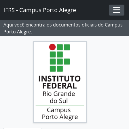
Skip to main content
IFRS - Campus Porto Alegre
Togg
Aqui você encontra os documentos oficiais do Campus
Porto Alegre.
[Fundos] Campus Porto Alegre - IFRS
[Subfundos] Comissão Interna de Saúde, Segurança e Prevenção de Acidentes
[Subfundos] Comissão Local do Programa de Acompanhamento de Egressos