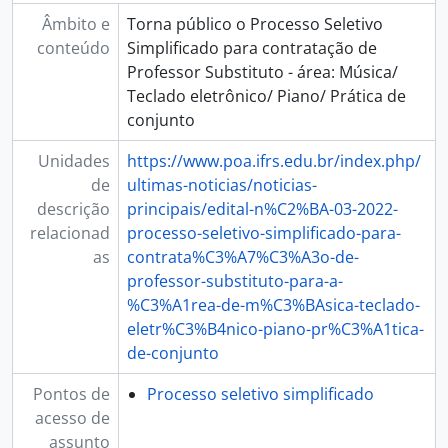
Âmbito e
Torna público o Processo Seletivo
conteúdo
Simplificado para contratação de
Professor Substituto - área: Música/
Teclado eletrônico/ Piano/ Prática de
conjunto
Unidades
https://www.poa.ifrs.edu.br/index.php/
de
ultimas-noticias/noticias-
descrição
principais/edital-n%C2%BA-03-2022-
relacionad
processo-seletivo-simplificado-para-
as
contrata%C3%A7%C3%A3o-de-
professor-substituto-para-a-
%C3%A1rea-de-m%C3%BAsica-teclado-
eletr%C3%B4nico-piano-pr%C3%A1tica-
de-conjunto
Pontos de
Processo seletivo simplificado
acesso de
assunto