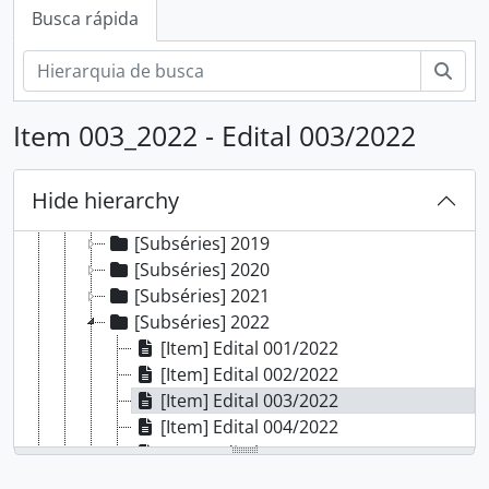
[Subfundos] Comissão Própria de Avaliação Local
Busca rápida
[Subfundos] Conselho do Campus Porto Alegre
[Subfundos] Direção Geral
Busc
[Séries] Cerimônias
[Séries] Boletim de serviço
Item 003_2022 - Edital 003/2022
[Séries] Cooperação Técnica
[Séries] Editais
[Subséries] 2017
Hide hierarchy
[Subséries] 2018
[Subséries] 2019
[Subséries] 2020
[Subséries] 2021
[Subséries] 2022
[Item] Edital 001/2022
[Item] Edital 002/2022
[Item] Edital 003/2022
[Item] Edital 004/2022
[Item] Edital 005/2022
[Item] Edital 006/2022