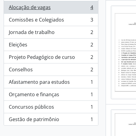
Alocação de vagas
4
, 4 resultados
Comissões e Colegiados
3
, 3 resultados
Jornada de trabalho
2
, 2 resultados
Eleições
2
, 2 resultados
Projeto Pedagógico de curso
2
, 2 resultados
Conselhos
2
, 2 resultados
Afastamento para estudos
1
, 1 resultados
Orçamento e finanças
1
, 1 resultados
Concursos públicos
1
, 1 resultados
Gestão de patrimônio
1
, 1 resultados