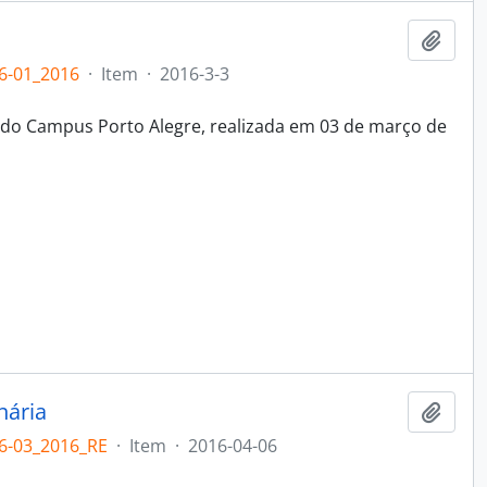
Adici
6-01_2016
·
Item
·
2016-3-3
 do Campus Porto Alegre, realizada em 03 de março de
nária
Adici
6-03_2016_RE
·
Item
·
2016-04-06