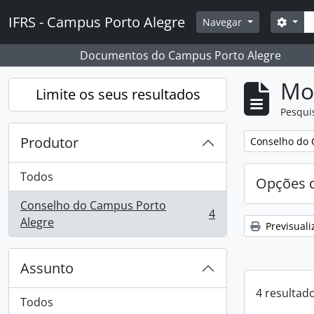
Skip to main content
Pesq
IFRS - Campus Porto Alegre
Opçõ
Navegar
Documentos do Campus Porto Alegre
Mos
Limite os seus resultados
Pesqui
Produtor
Remover filtro
Conselho do 
Todos
Opções d
Conselho do Campus Porto
4
, 4 resultados
Alegre
Previsuali
Assunto
4 resultad
Todos