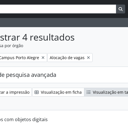
uisar
es de busca
Bu
trar 4 resultados
sa por órgão
:
Remover filtro:
Campus Porto Alegre
Alocação de vagas
e pesquisa avançada
zar a impressão
Visualização em ficha
Visualização em t
os com objetos digitais