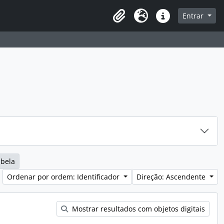
sque na página de navegação
Entrar
Idioma
Ligações rápidas
abela
Ordenar por ordem: Identificador
Direção: Ascendente
Mostrar resultados com objetos digitais