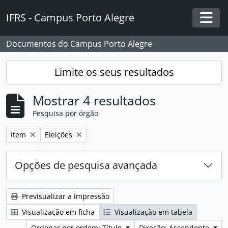
Skip to main content
IFRS - Campus Porto Alegre
Togg
Documentos do Campus Porto Alegre
Limite os seus resultados
Mostrar 4 resultados
Pesquisa por órgão
Remover filtro:
Remover filtro:
Item
Eleições
Opções de pesquisa avançada
Previsualizar a impressão
Visualização em ficha
Visualização em tabela
Ordenar por ordem: Título
Direção: Ascendente