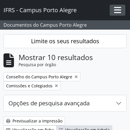
Skip to main content
IFRS - Campus Porto Alegre
Togg
Documentos do Campus Porto Alegre
Limite os seus resultados
Mostrar 10 resultados
Pesquisa por órgão
Remover filtro:
Conselho do Campus Porto Alegre
Remover filtro:
Comissões e Colegiados
Opções de pesquisa avançada
Previsualizar a impressão
Visualização em ficha
Visualização em tabela