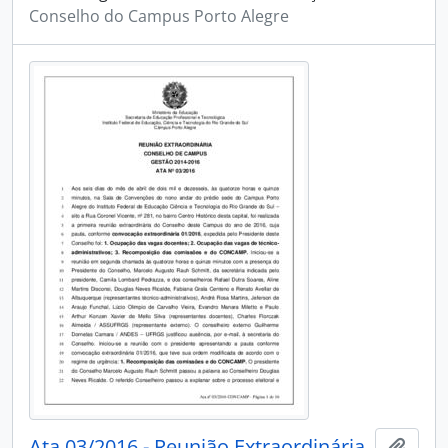
Conselho do Campus Porto Alegre
Ata 03/2016 - Reunião Extraordinária
Adici