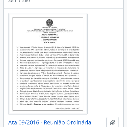
Sem título
Ata 09/2016 - Reunião Ordinária
Adici