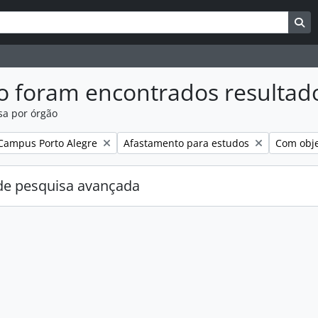
uisar
es de busca
Bu
o foram encontrados resultad
sa por órgão
:
Remover filtro:
Remover f
Campus Porto Alegre
Afastamento para estudos
Com obje
e pesquisa avançada