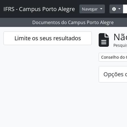
Skip to main content
Pesq
IFRS - Campus Porto Alegre
Opçõ
Navegar
Documentos do Campus Porto Alegre
Nã
Limite os seus resultados
Pesqui
Remover filtro
Conselho do 
Opções d