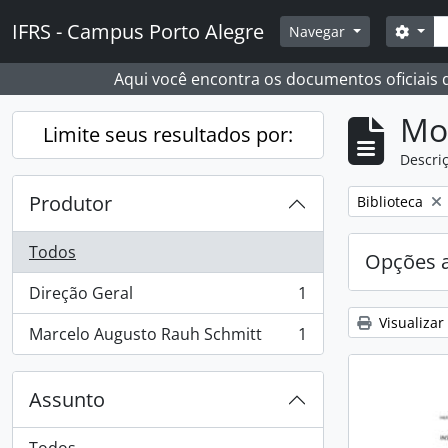
Skip to main content
Busc
IFRS - Campus Porto Alegre
Opçõ
Navegar
Aqui você encontra os documentos oficiais
Mo
Limite seus resultados por:
Descriç
Produtor
Remover filtro
Biblioteca
Todos
Opções 
Direção Geral
1
, 1 resultados
Visualizar
Marcelo Augusto Rauh Schmitt
1
, 1 resultados
Assunto