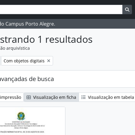
ar
es de busca
Bu
 do Campus Porto Alegre.
strando 1 resultados
ão arquivística
:
Remover filtro:
Com objetos digitais
avançadas de busca
 impressão
Visualização em ficha
Visualização em tabela