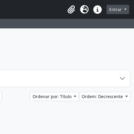
sque na página de navegação
Entrar
Idioma
Atalhos
Ordenar por: Título
Ordem: Decrescente