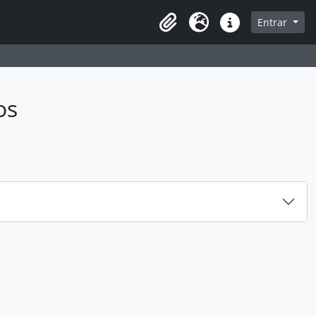
sque na página de navegação
Entrar
Idioma
Atalhos
os