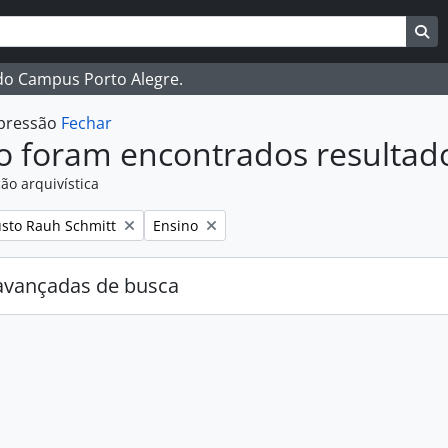
ar
es de busca
Bu
 do Campus Porto Alegre.
mpressão
Fechar
o foram encontrados resultad
ão arquivística
:
Remover filtro:
sto Rauh Schmitt
Ensino
avançadas de busca