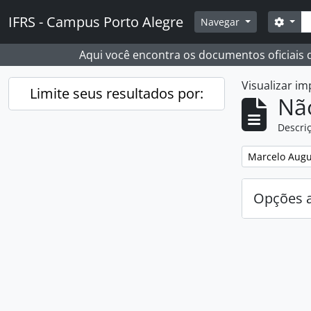
Skip to main content
Busc
IFRS - Campus Porto Alegre
Opçõ
Navegar
Aqui você encontra os documentos oficiais
Visualizar i
Limite seus resultados por:
Nã
Descriç
Remover filtro
Marcelo Augu
Opções 