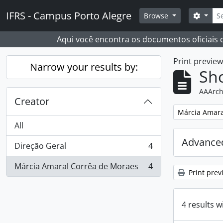
Skip to main content
Sear
IFRS - Campus Porto Alegre
Search
Browse
Aqui você encontra os documentos oficiais
Print previe
Narrow your results by:
Sho
AAArch
Creator
Remove filter:
Márcia Amara
All
Advanced
Direção Geral
4
, 4 results
Márcia Amaral Corrêa de Moraes
4
, 4 results
Print prev
4 results w