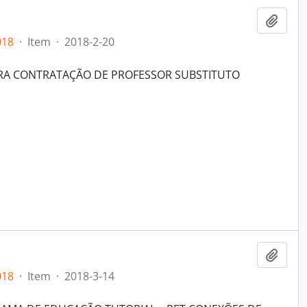
Add t
018
·
Item
·
2018-2-20
ARA CONTRATAÇÃO DE PROFESSOR SUBSTITUTO
Add t
018
·
Item
·
2018-3-14