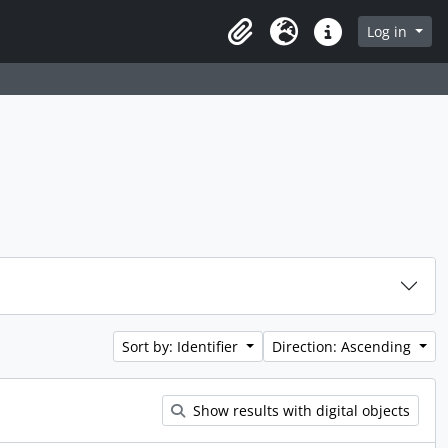
rch in browse page
Log in
Clipboard
Language
Quick links
Sort by: Identifier
Direction: Ascending
Show results with digital objects