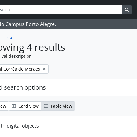
ch
 options
Sea
 do Campus Porto Alegre.
w
Close
wing 4 results
ival description
l Corrêa de Moraes
 search options
iew
Card view
Table view
ith digital objects