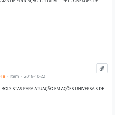
RAMA DE EDUCAÇÃO TUTORIAL – PET CONEXÕES DE
Add t
018
·
Item
·
2018-10-22
 BOLSISTAS PARA ATUAÇÃO EM AÇÕES UNIVERSAIS DE