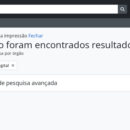
uisar
es de busca
Bu
r a impressão
Fechar
o foram encontrados resultad
sa por órgão
:
gital
e pesquisa avançada