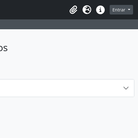
sque na página de navegação
Entrar
Idioma
Ligações rápidas
os