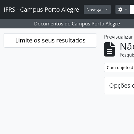
Skip to main content
Pesq
IFRS - Campus Porto Alegre
Opçõ
Navegar
Documentos do Campus Porto Alegre
Previsualiza
Limite os seus resultados
Nã
Pesqui
Remover filtro
Com objeto di
Opções d