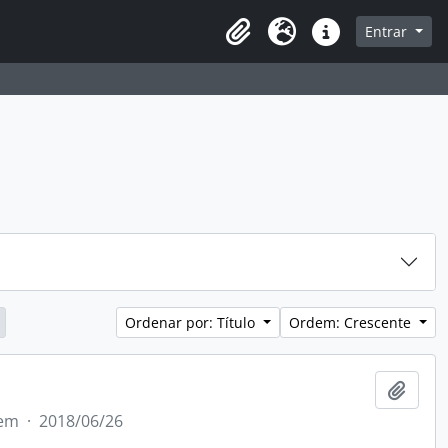
sque na página de navegação
Entrar
Idioma
Atalhos
Ordenar por: Título
Ordem: Crescente
Adici
tem
·
2018/06/26