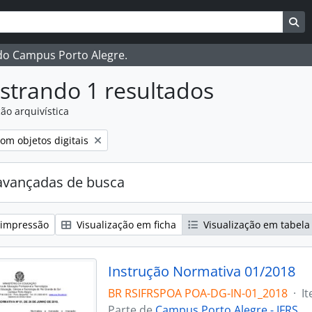
ar
es de busca
Bu
 do Campus Porto Alegre.
strando 1 resultados
ão arquivística
:
emover filtro:
om objetos digitais
avançadas de busca
 impressão
Visualização em ficha
Visualização em tabela
Instrução Normativa 01/2018
BR RSIFRSPOA POA-DG-IN-01_2018
·
I
Parte de
Campus Porto Alegre - IFRS