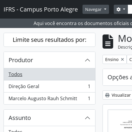
Skip to main content
Busc
IFRS - Campus Porto Alegre
Opçõ
Navegar
Aqui você encontra os documentos oficiais
Mo
Limite seus resultados por:
Descriç
Produtor
Remover filtro
R
Ensino
C
Todos
Opções 
Direção Geral
1
, 1 resultados
Visualizar
Marcelo Augusto Rauh Schmitt
1
, 1 resultados
Assunto