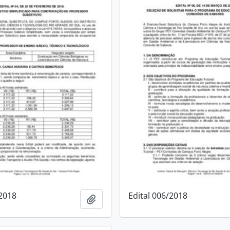
/2018
Edital 006/2018
Adicionar a área de transferência