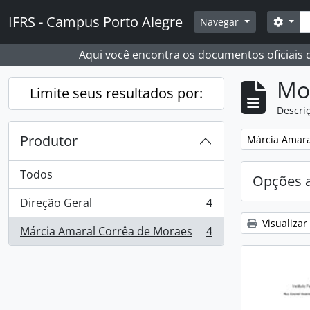
Skip to main content
Busc
IFRS - Campus Porto Alegre
Opçõ
Navegar
Aqui você encontra os documentos oficiais
Mo
Limite seus resultados por:
Descriç
Produtor
Remover filtro
Márcia Amara
Todos
Opções 
Direção Geral
4
, 4 resultados
Visualizar
Márcia Amaral Corrêa de Moraes
4
, 4 resultados