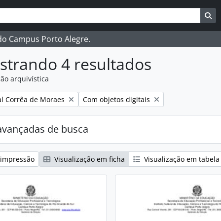
ar
es de busca
Bu
 do Campus Porto Alegre.
strando 4 resultados
ão arquivística
:
Remover filtro:
l Corrêa de Moraes
Com objetos digitais
avançadas de busca
 impressão
Visualização em ficha
Visualização em tabela