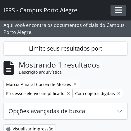
Skip to main content
IFRS - Campus Porto Alegre
Togg
Aqui você encontra os documentos oficiais do Campus
Porto Alegre.
Limite seus resultados por:
Mostrando 1 resultados
Descrição arquivística
Remover filtro:
Márcia Amaral Corrêa de Moraes
Remover filtro:
Remover filtro:
Processo seletivo simplificado
Com objetos digitais
Opções avançadas de busca
Visualizar impressão