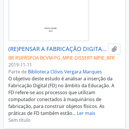
(RE)PENSAR A FABRICAÇÃO DIGITAL: Uma análise das produções científicas sobre Fabricação Digital
Adici
BR RSIFRSPOA BCVM-PG_MPIE-DISSERT-MPIE_BFR
·
2019-11-11
Parte de
Biblioteca Clóvis Vergara Marques
O objetivo deste estudo é analisar a inserção da
Fabricação Digital (FD) no âmbito da Educação. A
FD refere-se aos processos que utilizam
computador conectados à maquinários de
fabricação, para construir objetos físicos. As
práticas de FD também estão
…
Ler mais
Sem título