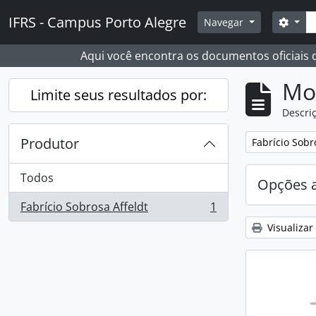
Skip to main content
Busc
IFRS - Campus Porto Alegre
Opçõ
Navegar
Aqui você encontra os documentos oficiais
Mo
Limite seus resultados por:
Descriç
Produtor
Remover filtro
Fabrício Sobr
Todos
Opções 
Fabrício Sobrosa Affeldt
1
, 1 resultados
Visualizar