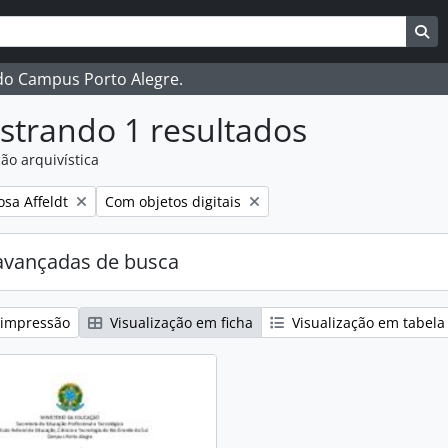
ar
es de busca
Bu
 do Campus Porto Alegre.
strando 1 resultados
ão arquivística
:
Remover filtro:
osa Affeldt
Com objetos digitais
avançadas de busca
 impressão
Visualização em ficha
Visualização em tabela