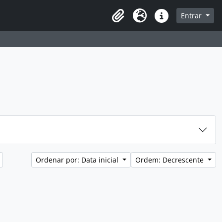
sque na página de navegação
Entrar
Idioma
Atalhos
Ordenar por: Data inicial
Ordem: Decrescente