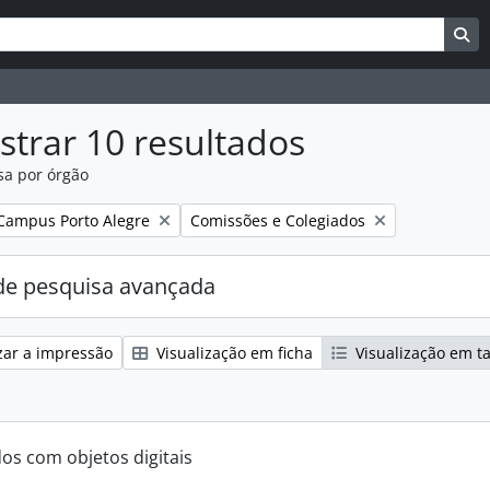
uisar
es de busca
Bu
trar 10 resultados
sa por órgão
:
Remover filtro:
Campus Porto Alegre
Comissões e Colegiados
e pesquisa avançada
zar a impressão
Visualização em ficha
Visualização em t
dos com objetos digitais