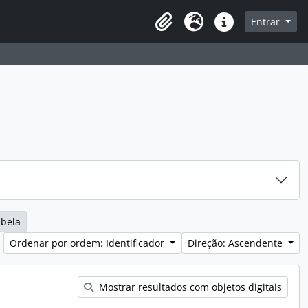
sque na página de navegação
Entrar
Idioma
Ligações rápidas
abela
Ordenar por ordem: Identificador
Direção: Ascendente
Mostrar resultados com objetos digitais