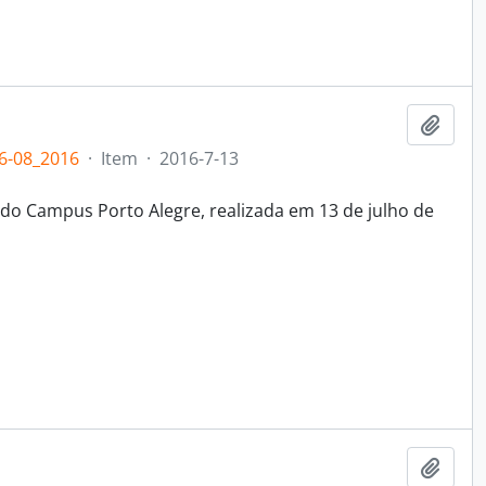
Adici
6-08_2016
·
Item
·
2016-7-13
do Campus Porto Alegre, realizada em 13 de julho de
Adici