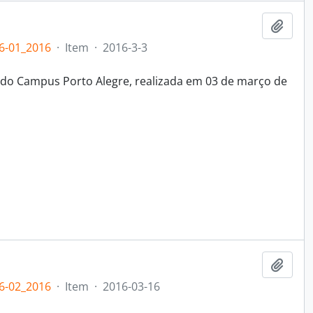
Adici
6-01_2016
·
Item
·
2016-3-3
 do Campus Porto Alegre, realizada em 03 de março de
Adici
6-02_2016
·
Item
·
2016-03-16