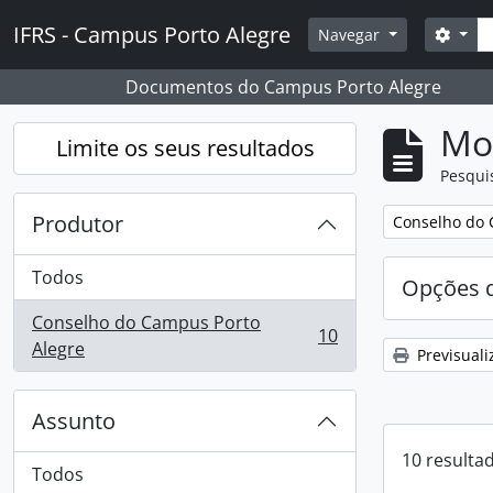
Skip to main content
Pesq
IFRS - Campus Porto Alegre
Opçõ
Navegar
Documentos do Campus Porto Alegre
Mos
Limite os seus resultados
Pesqui
Produtor
Remover filtro
Conselho do 
Todos
Opções d
Conselho do Campus Porto
10
, 10 resultados
Alegre
Previsuali
Assunto
10 resulta
Todos