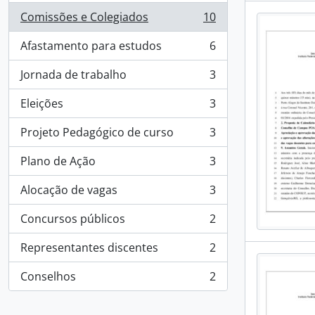
Comissões e Colegiados
10
, 10 resultados
Afastamento para estudos
6
, 6 resultados
Jornada de trabalho
3
, 3 resultados
Eleições
3
, 3 resultados
Projeto Pedagógico de curso
3
, 3 resultados
Plano de Ação
3
, 3 resultados
Alocação de vagas
3
, 3 resultados
Concursos públicos
2
, 2 resultados
Representantes discentes
2
, 2 resultados
Conselhos
2
, 2 resultados