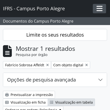
Skip to main content
IFRS - Campus Porto Alegre
Togg
Documentos do Campus Porto Alegre
Limite os seus resultados
Mostrar 1 resultados
Pesquisa por órgão
Remover filtro:
Remover filtro:
Fabrício Sobrosa Affeldt
Com objeto digital
Opções de pesquisa avançada
Previsualizar a impressão
Visualização em ficha
Visualização em tabela
Ordenar por ordem: Relevância