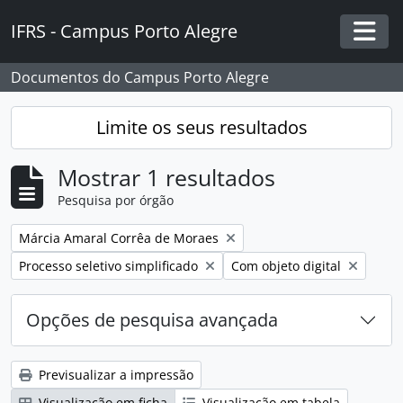
Skip to main content
IFRS - Campus Porto Alegre
Togg
Documentos do Campus Porto Alegre
Limite os seus resultados
Mostrar 1 resultados
Pesquisa por órgão
Remover filtro:
Márcia Amaral Corrêa de Moraes
Remover filtro:
Remover filtro:
Processo seletivo simplificado
Com objeto digital
Opções de pesquisa avançada
Previsualizar a impressão
Visualização em ficha
Visualização em tabela