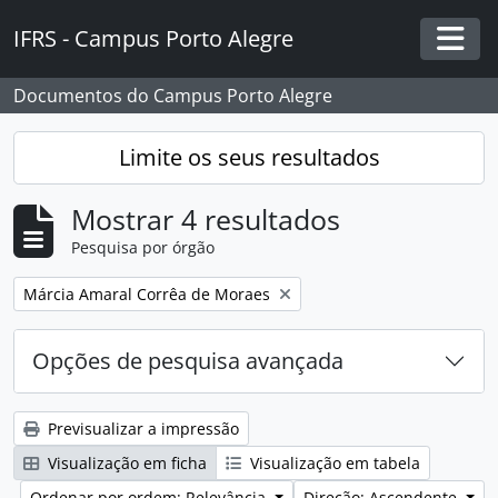
Skip to main content
IFRS - Campus Porto Alegre
Togg
Documentos do Campus Porto Alegre
Limite os seus resultados
Mostrar 4 resultados
Pesquisa por órgão
Remover filtro:
Márcia Amaral Corrêa de Moraes
Opções de pesquisa avançada
Previsualizar a impressão
Visualização em ficha
Visualização em tabela
Ordenar por ordem: Relevância
Direção: Ascendente