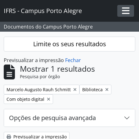
Skip to main content
IFRS - Campus Porto Alegre
Togg
Documentos do Campus Porto Alegre
Limite os seus resultados
Previsualizar a impressão
Fechar
Mostrar 1 resultados
Pesquisa por órgão
Remover filtro:
Remover filtro:
Marcelo Augusto Rauh Schmitt
Biblioteca
Remover filtro:
Com objeto digital
Opções de pesquisa avançada
Previsualizar a impressão