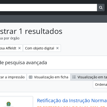
uisar
es de busca
Bu
trar 1 resultados
sa por órgão
:
Remover filtro:
osa Affeldt
Com objeto digital
e pesquisa avançada
zar a impressão
Visualização em ficha
Visualização em t
Ordena
Retificação da Instrução Norma