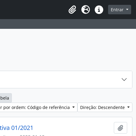
sque na página de navegação
Entrar
Idioma
Ligações rápidas
abela
r por ordem: Código de referência
Direção: Descendente
tiva 01/2021
Adici