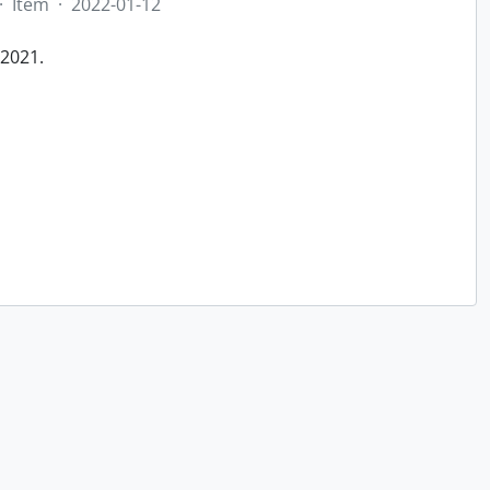
·
Item
·
2022-01-12
/2021.