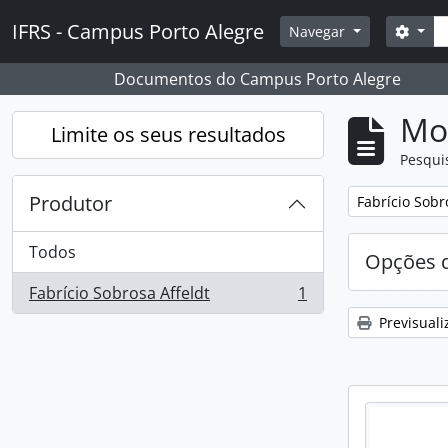
Skip to main content
Pesq
IFRS - Campus Porto Alegre
Opçõ
Navegar
Documentos do Campus Porto Alegre
Mos
Limite os seus resultados
Pesqui
Produtor
Remover filtro
Fabrício Sobr
Todos
Opções d
Fabrício Sobrosa Affeldt
1
, 1 resultados
Previsuali