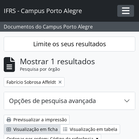
Skip to main content
IFRS - Campus Porto Alegre
Togg
Documentos do Campus Porto Alegre
Limite os seus resultados
Mostrar 1 resultados
Pesquisa por órgão
Remover filtro:
Fabrício Sobrosa Affeldt
Opções de pesquisa avançada
Previsualizar a impressão
Visualização em ficha
Visualização em tabela
Ordenar por ordem: Código de referência