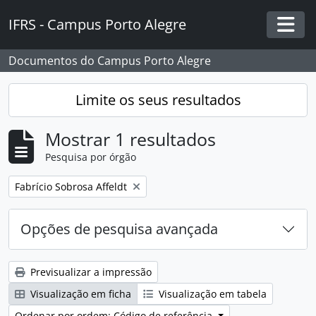
Skip to main content
IFRS - Campus Porto Alegre
Togg
Documentos do Campus Porto Alegre
Limite os seus resultados
Mostrar 1 resultados
Pesquisa por órgão
Remover filtro:
Fabrício Sobrosa Affeldt
Opções de pesquisa avançada
Previsualizar a impressão
Visualização em ficha
Visualização em tabela
Ordenar por ordem: Código de referência