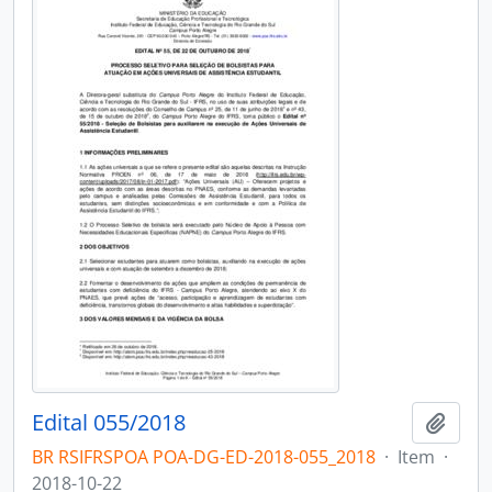
Edital 055/2018
Adici
BR RSIFRSPOA POA-DG-ED-2018-055_2018
·
Item
·
2018-10-22