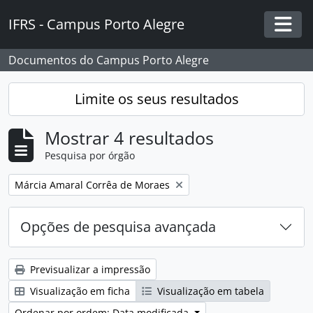
Skip to main content
IFRS - Campus Porto Alegre
Togg
Documentos do Campus Porto Alegre
Limite os seus resultados
Mostrar 4 resultados
Pesquisa por órgão
Remover filtro:
Márcia Amaral Corrêa de Moraes
Opções de pesquisa avançada
Previsualizar a impressão
Visualização em ficha
Visualização em tabela
Ordenar por ordem: Data modificada