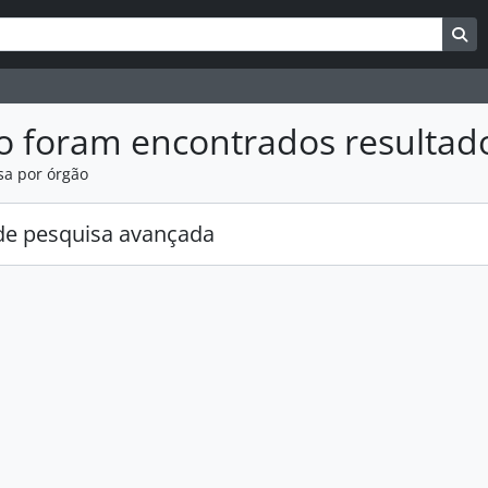
uisar
es de busca
Bu
o foram encontrados resultad
sa por órgão
e pesquisa avançada