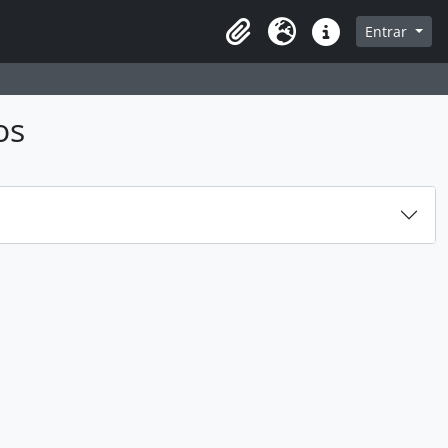
sque na página de navegação
Entrar
Idioma
Ligações rápidas
os