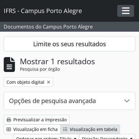
Skip to main content
IFRS - Campus Porto Alegre
Togg
Documentos do Campus Porto Alegre
Limite os seus resultados
Mostrar 1 resultados
Pesquisa por órgão
Remover filtro:
Com objeto digital
Opções de pesquisa avançada
Previsualizar a impressão
Visualização em ficha
Visualização em tabela
Ordenar por ordem: Título
Direção: Descendente