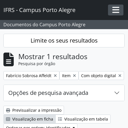
Skip to main content
IFRS - Campus Porto Alegre
Togg
Documentos do Campus Porto Alegre
Limite os seus resultados
Mostrar 1 resultados
Pesquisa por órgão
Remover filtro:
Remover filtro:
Remover filtro:
Fabrício Sobrosa Affeldt
Item
Com objeto digital
Opções de pesquisa avançada
Previsualizar a impressão
Visualização em ficha
Visualização em tabela
Ordenar por ordem: Identificador