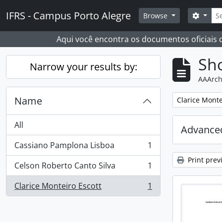
Skip to main content
Sear
IFRS - Campus Porto Alegre
Search
Browse
Aqui você encontra os documentos oficiais
Sho
Narrow your results by:
AAArch
Name
Remove filter:
Clarice Monte
All
Advanced
Cassiano Pamplona Lisboa
1
, 1 results
Print prev
Celson Roberto Canto Silva
1
, 1 results
Clarice Monteiro Escott
1
, 1 results