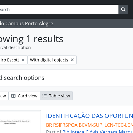
ch
 options
Sea
 do Campus Porto Alegre.
wing 1 results
ival description
Remove filter:
iro Escott
With digital objects
 search options
iew
Card view
Table view
BR RSIFRSPOA BCVM-SUP_LCN-TCC-LC
Part of
Biblioteca Clóvis Vergara Marq