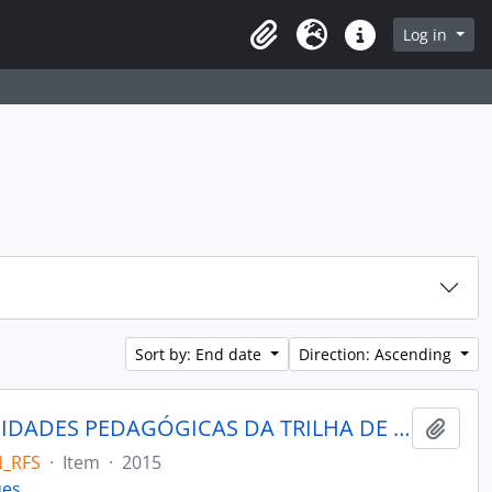
rch in browse page
Log in
Clipboard
Language
Quick links
Sort by: End date
Direction: Ascending
IDENTIFICAÇÃO DAS OPORTUNIDADES PEDAGÓGICAS DA TRILHA DE EDUCAÇÃO AMBIENTAL DO PARQUE NATURAL MORRO DO OSSO
Add t
N_RFS
·
Item
·
2015
ues