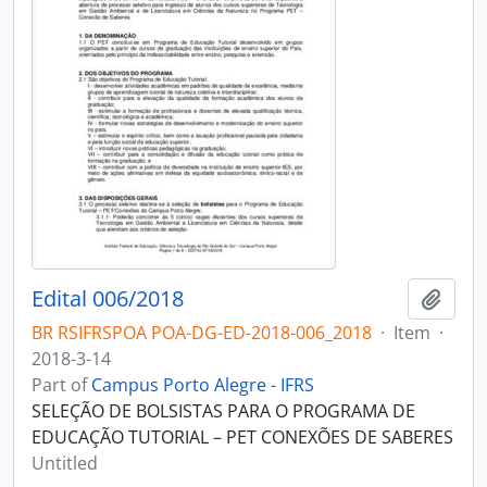
Edital 006/2018
Add t
BR RSIFRSPOA POA-DG-ED-2018-006_2018
·
Item
·
2018-3-14
Part of
Campus Porto Alegre - IFRS
SELEÇÃO DE BOLSISTAS PARA O PROGRAMA DE
EDUCAÇÃO TUTORIAL – PET CONEXÕES DE SABERES
Untitled