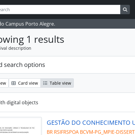
ch
 options
Sea
 do Campus Porto Alegre.
wing 1 results
ival description
 search options
iew
Card view
Table view
ith digital objects
BR RSIFRSPOA BCVM-PG_MPIE-DISSERT