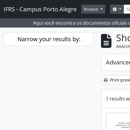
Skip to main content
Sear
IFRS - Campus Porto Alegre
Search
Browse
Aqui você encontra os documentos oficiais
Sho
Narrow your results by:
AAArch
Advanced
Print prev
1 results w