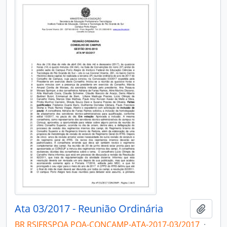
Ata 03/2017 - Reunião Ordinária
Add t
BR RSIFRSPOA POA-CONCAMP-ATA-2017-03/2017
·