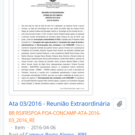
Ata 03/2016 - Reunião Extraordinária
Add t
BR RSIFRSPOA POA-CONCAMP-ATA-2016-
03_2016_RE
·
Item
·
2016-04-06
Part of
Campus Porto Alegre - IFRS