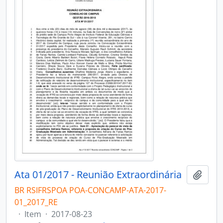
Ata 01/2017 - Reunião Extraordinária
Add t
BR RSIFRSPOA POA-CONCAMP-ATA-2017-
01_2017_RE
·
Item
·
2017-08-23