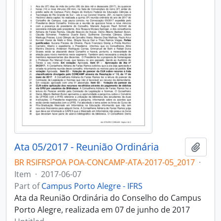
Ata 05/2017 - Reunião Ordinária
Add t
BR RSIFRSPOA POA-CONCAMP-ATA-2017-05_2017
·
Item
·
2017-06-07
Part of
Campus Porto Alegre - IFRS
Ata da Reunião Ordinária do Conselho do Campus
Porto Alegre, realizada em 07 de junho de 2017