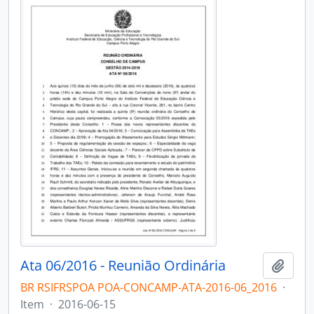
Ata 06/2016 - Reunião Ordinária
Add t
BR RSIFRSPOA POA-CONCAMP-ATA-2016-06_2016
·
Item
·
2016-06-15