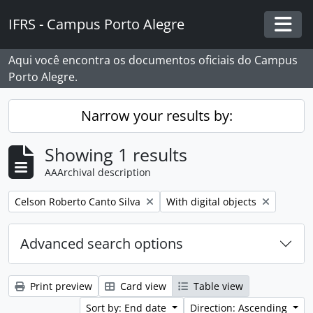
Skip to main content
IFRS - Campus Porto Alegre
Togg
Aqui você encontra os documentos oficiais do Campus
Porto Alegre.
Narrow your results by:
Showing 1 results
AAArchival description
Remove filter:
Remove filter:
Celson Roberto Canto Silva
With digital objects
Advanced search options
Print preview
Card view
Table view
Sort by: End date
Direction: Ascending