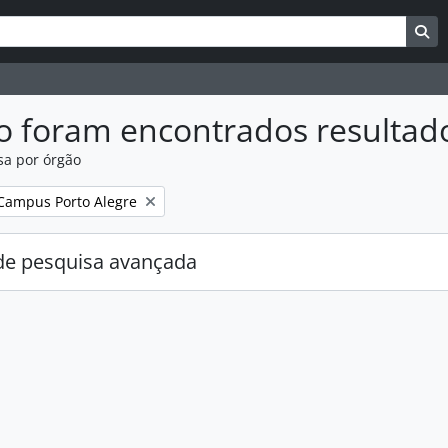
uisar
es de busca
Bu
o foram encontrados resultad
sa por órgão
:
Campus Porto Alegre
e pesquisa avançada