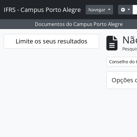
Skip to main content
Pesq
IFRS - Campus Porto Alegre
Opçõ
Navegar
Documentos do Campus Porto Alegre
Nã
Limite os seus resultados
Pesqui
Remover filtro
Conselho do 
Opções d