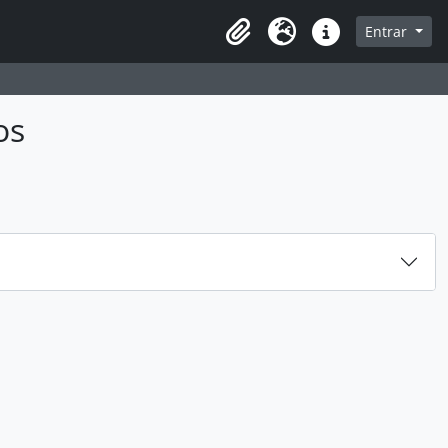
sque na página de navegação
Entrar
Idioma
Ligações rápidas
os