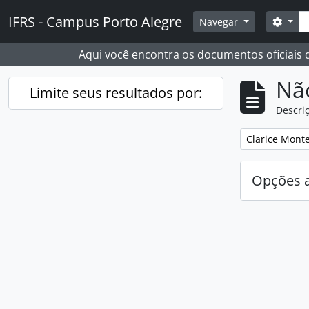
Skip to main content
Busc
IFRS - Campus Porto Alegre
Opçõ
Navegar
Aqui você encontra os documentos oficiais
Nã
Limite seus resultados por:
Descriç
Remover filtro
Clarice Monte
Opções 