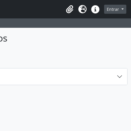
sque na página de navegação
Entrar
Idioma
Atalhos
os