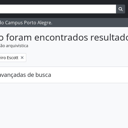
ar
es de busca
Bu
 do Campus Porto Alegre.
o foram encontrados resultad
ão arquivística
:
iro Escott
avançadas de busca