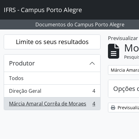
Skip to main content
IFRS - Campus Porto Alegre
Documentos do Campus Porto Alegre
Previsualiza
Limite os seus resultados
Mos
Pesqui
Produtor
Remover filtro
Márcia Amara
Todos
Opções d
Direção Geral
4
, 4 resultados
Márcia Amaral Corrêa de Moraes
4
, 4 resultados
Previsuali