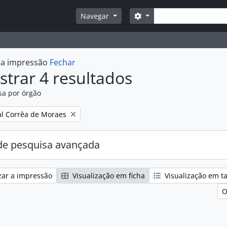
Pesquisar
Opções de busca
Navegar
r a impressão
Fechar
trar 4 resultados
sa por órgão
:
l Corrêa de Moraes
e pesquisa avançada
zar a impressão
Visualização em ficha
Visualização em t
O