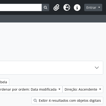
Busque na página de navegação
Entrar
Idioma
Ligações rápidas
abela
rdenar por ordem: Data modificada
Direção: Ascendente
Exibir 4 resultados com objetos digitais