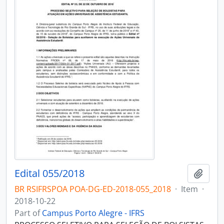
Edital 055/2018
Add t
BR RSIFRSPOA POA-DG-ED-2018-055_2018
·
Item
·
2018-10-22
Part of
Campus Porto Alegre - IFRS