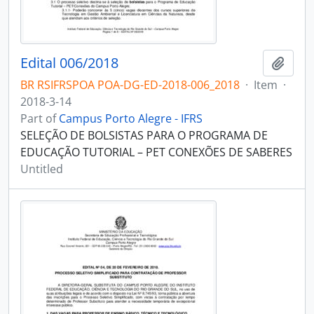
Edital 006/2018
Add t
BR RSIFRSPOA POA-DG-ED-2018-006_2018
·
Item
·
2018-3-14
Part of
Campus Porto Alegre - IFRS
SELEÇÃO DE BOLSISTAS PARA O PROGRAMA DE
EDUCAÇÃO TUTORIAL – PET CONEXÕES DE SABERES
Untitled