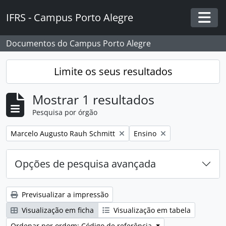
Skip to main content
IFRS - Campus Porto Alegre
Togg
Documentos do Campus Porto Alegre
Limite os seus resultados
Mostrar 1 resultados
Pesquisa por órgão
Remover filtro:
Remover filtro:
Marcelo Augusto Rauh Schmitt
Ensino
Opções de pesquisa avançada
Previsualizar a impressão
Visualização em ficha
Visualização em tabela
Ordenar por ordem: Código de referência