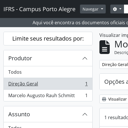
Skip to main content
Busc
IFRS - Campus Porto Alegre
Opçõ
Navegar
Aqui você encontra os documentos oficiais
Visualizar i
Limite seus resultados por:
Mo
Descriç
Produtor
Remover filtro
Direção Geral
Todos
Opções 
Direção Geral
1
, 1 resultados
Marcelo Augusto Rauh Schmitt
1
, 1 resultados
Visualizar
Assunto
1 resultad