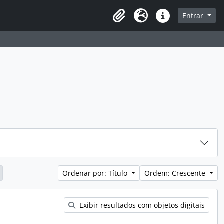
sque na página de navegação
Entrar
Idioma
Atalhos
Ordenar por: Título
Ordem: Crescente
Exibir resultados com objetos digitais