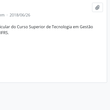
Adici
tem
·
2018/06/26
icular do Curso Superior de Tecnologia em Gestão
IFRS.