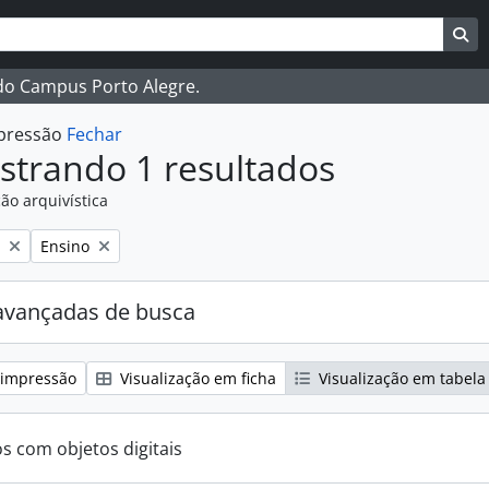
ar
es de busca
Bu
 do Campus Porto Alegre.
mpressão
Fechar
strando 1 resultados
ão arquivística
:
Remover filtro:
Ensino
avançadas de busca
 impressão
Visualização em ficha
Visualização em tabela
os com objetos digitais