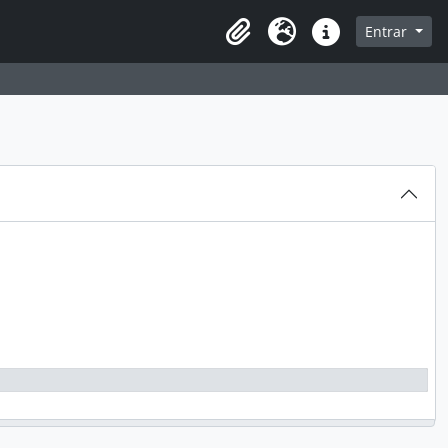
sque na página de navegação
Entrar
Idioma
Atalhos
os de Pesquisa e Inovação