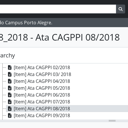
bfundos] Direção Geral
ar
es de busca
Bu
bfundos] Diretoria de Extensão
bfundos] Diretoria de Gestão de Pessoas
 do Campus Porto Alegre.
bfundos] Diretoria de Pesquisa, Pós-Graduação e Inovação
[Séries] Atas da Comissão de Avaliação e Gestão de Projet
8_2018 - Ata CAGPPI 08/2018
[Subséries] 2016
[Subséries] 2017
[Subséries] 2018
rarchy
[Item] Ata CAGPPI 01/2018
[Item] Ata CAGPPI 02/2018
[Item] Ata CAGPPI 03/ 2018
[Item] Ata CAGPPI 04/2018
[Item] Ata CAGPPI 05/2018
[Item] Ata CAGPPI 06/2018
[Item] Ata CAGPPI 07/2018
[Item] Ata CAGPPI 08/2018
[Item] Ata CAGPPI 09/2018
[Item] Ata CAGPPI 10/2018