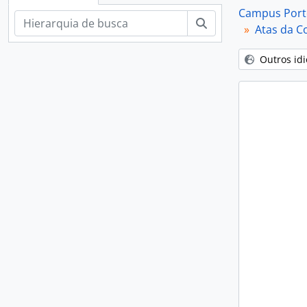
Campus Porto
Buscar
Atas da C
Outros id
[S