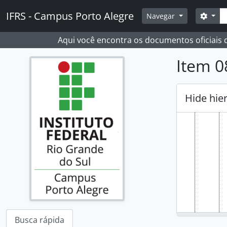
Skip to main content
[Su
Busc
IFRS - Campus Porto Alegre
Opçõ
Navegar
[Su
[Su
Aqui você encontra os documentos oficiais
[Su
Item 0
Hide hie
Busca rápida