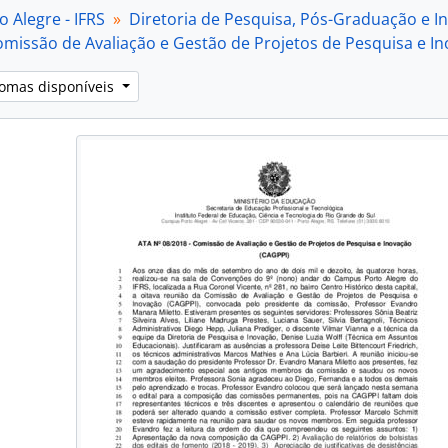
[Item] Ata CAGPPI 11/2018
 Alegre - IFRS
Diretoria de Pesquisa, Pós-Graduação e I
[Subséries] 2019
omissão de Avaliação e Gestão de Projetos de Pesquisa e I
[Subséries] 2020
[Subséries] 2021
iomas disponíveis
[Subséries] 2022
[Subséries] 2023
[Subséries] 2024
[Subséries] 2025
[Subséries] 2026
ubfundos] Núcleo de Memória