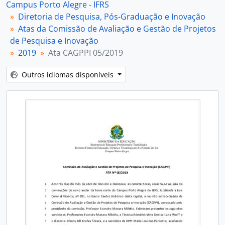
Campus Porto Alegre - IFRS
[Item] Ata CAGPPI 09/2019
Diretoria de Pesquisa, Pós-Graduação e Inovação
[Item] Ata CAGPPI 10/2019
Atas da Comissão de Avaliação e Gestão de Projetos
[Item] Ata CAGPPI 11/2019
de Pesquisa e Inovação
[Item] Ata CAGPPI 12/2019
2019
Ata CAGPPI 05/2019
[Item] Ata CAGPPI 13/2019
[Item] Ata CAGPPI 14/2019
Outros idiomas disponíveis
[Item] Ata CAGPPI 15/2019
[Item] Ata CAGPPI 16/2019
[Item] Ata CAGPPI 17/2019
[Subséries] 2020
[Subséries] 2021
[Subséries] 2022
[Subséries] 2023
[Subséries] 2024
[Subséries] 2025
[Subséries] 2026
[Subfundos] Núcleo de Memória