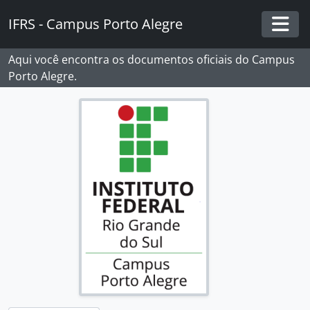
Skip to main content
IFRS - Campus Porto Alegre
Togg
Aqui você encontra os documentos oficiais do Campus
Porto Alegre.
[Fundos] Campus Porto Alegre - IFRS
[Subfundos] Comissão Interna de Saúde, Segurança e Prevenção de Acidentes
[Subfundos] Comissão Local do Programa de Acompanhamento de Egressos