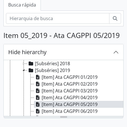
[Subfundos] Comissão Própria de Avaliação Local
Busca rápida
[Subfundos] Conselho do Campus Porto Alegre
[Subfundos] Direção Geral
Busc
[Subfundos] Diretoria de Extensão
[Subfundos] Diretoria de Gestão de Pessoas
Item 05_2019 - Ata CAGPPI 05/2019
[Subfundos] Diretoria de Pesquisa, Pós-Graduação e Inovação
[Séries] Atas da Comissão de Avaliação e Gestão de Projetos de Pesquisa e Inovação
[Subséries] 2016
Hide hierarchy
[Subséries] 2017
[Subséries] 2018
[Subséries] 2019
[Item] Ata CAGPPI 01/2019
[Item] Ata CAGPPI 02/2019
[Item] Ata CAGPPI 03/2019
[Item] Ata CAGPPI 04/2019
[Item] Ata CAGPPI 05/2019
[Item] Ata CAGPPI 06/2019
[Item] Ata CAGPPI 07/2019
[Item] Ata CAGPPI 08/2019