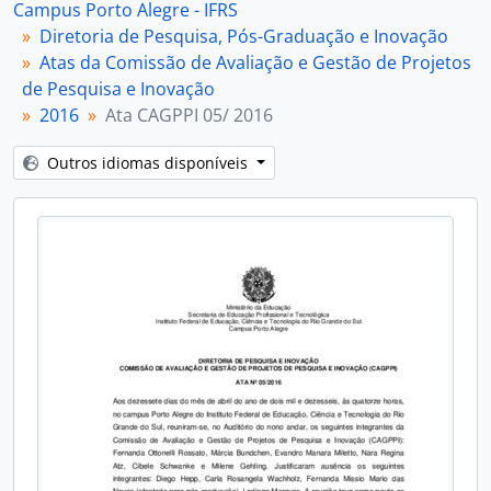
Campus Porto Alegre - IFRS
[Item] Ata CAGPPI 09/ 2016
Diretoria de Pesquisa, Pós-Graduação e Inovação
[Item] Ata CAGPPI 10/ 2016
Atas da Comissão de Avaliação e Gestão de Projetos
[Item] Ata CAGPPI 11/ 2016
de Pesquisa e Inovação
[Item] Ata CAGPPI 12/ 2016
2016
Ata CAGPPI 05/ 2016
[Subséries] 2017
[Subséries] 2018
Outros idiomas disponíveis
[Subséries] 2019
[Subséries] 2020
[Subséries] 2021
[Subséries] 2022
[Subséries] 2023
[Subséries] 2024
[Subséries] 2025
[Subséries] 2026
[Subfundos] Núcleo de Memória