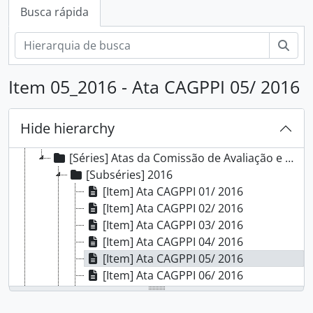
[Fundos] Campus Porto Alegre - IFRS
Busca rápida
[Subfundos] Comissão Interna de Saúde, Segurança e Prevenção de Acidentes
[Subfundos] Comissão Local do Programa de Acompanhamento de Egressos
Busc
[Subfundos] Comissão Própria de Avaliação Local
[Subfundos] Conselho do Campus Porto Alegre
Item 05_2016 - Ata CAGPPI 05/ 2016
[Subfundos] Direção Geral
[Subfundos] Diretoria de Extensão
[Subfundos] Diretoria de Gestão de Pessoas
Hide hierarchy
[Subfundos] Diretoria de Pesquisa, Pós-Graduação e Inovação
[Séries] Atas da Comissão de Avaliação e Gestão de Projetos de Pesquisa e Inovação
[Subséries] 2016
[Item] Ata CAGPPI 01/ 2016
[Item] Ata CAGPPI 02/ 2016
[Item] Ata CAGPPI 03/ 2016
[Item] Ata CAGPPI 04/ 2016
[Item] Ata CAGPPI 05/ 2016
[Item] Ata CAGPPI 06/ 2016
[Item] Ata CAGPPI 07/ 2016
[Item] Ata CAGPPI 08/ 2016