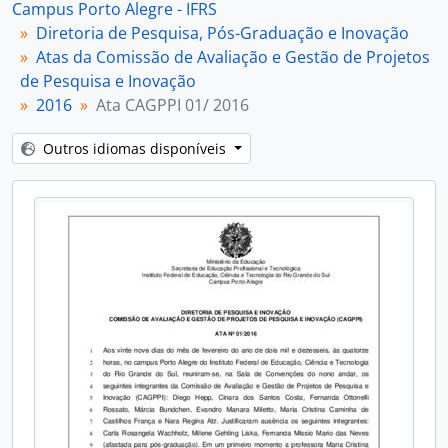
Campus Porto Alegre - IFRS
[Item] Ata CAGPPI 05/ 2016
Diretoria de Pesquisa, Pós-Graduação e Inovação
[Item] Ata CAGPPI 06/ 2016
Atas da Comissão de Avaliação e Gestão de Projetos
[Item] Ata CAGPPI 07/ 2016
de Pesquisa e Inovação
[Item] Ata CAGPPI 08/ 2016
2016
Ata CAGPPI 01/ 2016
[Item] Ata CAGPPI 09/ 2016
[Item] Ata CAGPPI 10/ 2016
Outros idiomas disponíveis
[Item] Ata CAGPPI 11/ 2016
[Item] Ata CAGPPI 12/ 2016
[Subséries] 2017
[Subséries] 2018
[Subséries] 2019
[Subséries] 2020
[Subséries] 2021
[Subséries] 2022
[Subséries] 2023
[Subséries] 2024
[Subséries] 2025
[Subséries] 2026