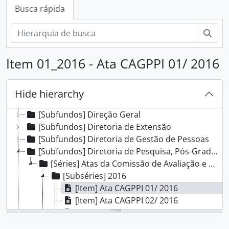
Busca rápida
Busc
[Fundos] Campus Porto Alegre - IFRS
Item 01_2016 - Ata CAGPPI 01/ 2016
[Subfundos] Comissão Interna de Saúde, Segurança e Prevenção de Acidentes
[Subfundos] Comissão Local do Programa de Acompanhamento de Egressos
[Subfundos] Comissão Própria de Avaliação Local
Hide hierarchy
[Subfundos] Conselho do Campus Porto Alegre
[Subfundos] Direção Geral
[Subfundos] Diretoria de Extensão
[Subfundos] Diretoria de Gestão de Pessoas
[Subfundos] Diretoria de Pesquisa, Pós-Graduação e Inovação
[Séries] Atas da Comissão de Avaliação e Gestão de Projetos de Pesquisa e Inovação
[Subséries] 2016
[Item] Ata CAGPPI 01/ 2016
[Item] Ata CAGPPI 02/ 2016
[Item] Ata CAGPPI 03/ 2016
[Item] Ata CAGPPI 04/ 2016