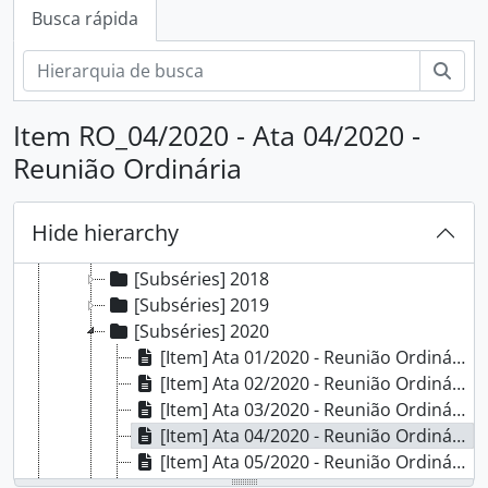
[Subfundos] Comissão Local do Programa de Acompanhamento de Egressos
Busca rápida
[Subfundos] Comissão Própria de Avaliação Local
[Subfundos] Conselho do Campus Porto Alegre
Busc
[Subfundos] Direção Geral
[Subfundos] Diretoria de Extensão
Item RO_04/2020 - Ata 04/2020 -
[Subfundos] Diretoria de Gestão de Pessoas
Reunião Ordinária
[Subfundos] Diretoria de Pesquisa, Pós-Graduação e Inovação
[Séries] Atas da Comissão de Avaliação e Gestão de Projetos de Pesquisa e Inovação
[Subséries] 2016
Hide hierarchy
[Subséries] 2017
[Subséries] 2018
[Subséries] 2019
[Subséries] 2020
[Item] Ata 01/2020 - Reunião Ordinária
[Item] Ata 02/2020 - Reunião Ordinária
[Item] Ata 03/2020 - Reunião Ordinária
[Item] Ata 04/2020 - Reunião Ordinária
[Item] Ata 05/2020 - Reunião Ordinária