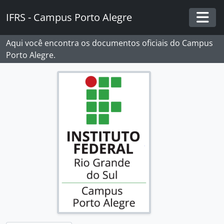
Skip to main content
IFRS - Campus Porto Alegre
Togg
Aqui você encontra os documentos oficiais do Campus
Porto Alegre.
[Fundos] Campus Porto Alegre - IFRS
[Subfundos] Comissão Interna de Saúde, Segurança e Prevenção de Acidentes