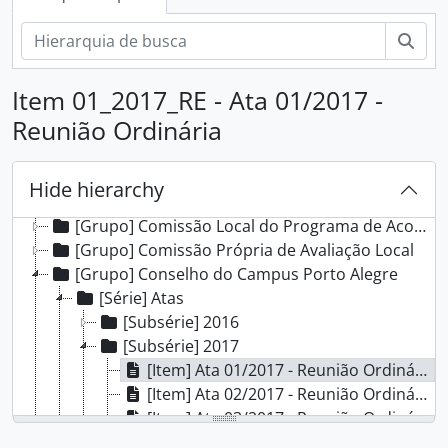
Pesq
Item 01_2017_RE - Ata 01/2017 -
Reunião Ordinária
[Arquivo] Campus Porto Alegre - IFRS
Hide hierarchy
[Grupo] Comissão Interna de Saúde, Segurança e Prevenção de Acidentes
[Grupo] Comissão Local do Programa de Acompanhamento de Egressos
[Grupo] Comissão Própria de Avaliação Local
[Grupo] Conselho do Campus Porto Alegre
[Série] Atas
[Subsérie] 2016
[Subsérie] 2017
[Item] Ata 01/2017 - Reunião Ordinária
[Item] Ata 02/2017 - Reunião Ordinária
[Item] Ata 03/2017 - Reunião Ordinária
[Item] Ata 04/2017 - Reunião Ordinária