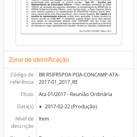
[Série] Manifestações
[Série] Resoluções
[Grupo] Direção Geral
[Grupo] Diretoria de Extensão
[Grupo] Diretoria de Gestão de Pessoas
[Grupo] Diretoria de Pesquisa, Pós-Graduação e Inovação
[Grupo] Núcleo de Memória
Zona de identificação
Código de
BR RSIFRSPOA POA-CONCAMP-ATA-
referência
2017-01_2017_RE
Título
Ata 01/2017 - Reunião Ordinária
Data(s)
2017-02-22 (Produção)
Nível de
Item
descrição