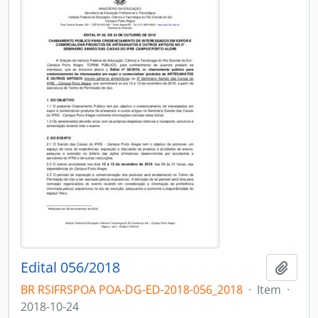
Edital 056/2018
Add t
BR RSIFRSPOA POA-DG-ED-2018-056_2018
·
Item
·
2018-10-24