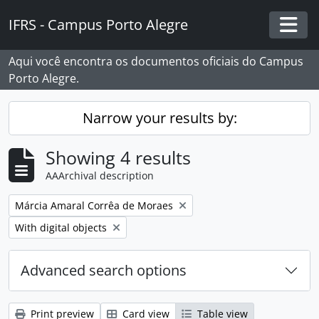
Skip to main content
IFRS - Campus Porto Alegre
Togg
Aqui você encontra os documentos oficiais do Campus
Porto Alegre.
Narrow your results by:
Showing 4 results
AAArchival description
Remove filter:
Márcia Amaral Corrêa de Moraes
Remove filter:
With digital objects
Advanced search options
Print preview
Card view
Table view