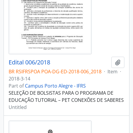
Edital 006/2018
Add t
BR RSIFRSPOA POA-DG-ED-2018-006_2018
·
Item
·
2018-3-14
Part of
Campus Porto Alegre - IFRS
SELEÇÃO DE BOLSISTAS PARA O PROGRAMA DE
EDUCAÇÃO TUTORIAL – PET CONEXÕES DE SABERES
Untitled