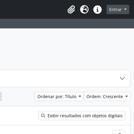
sque na página de navegação
Entrar
Idioma
Atalhos
Ordenar por: Título
Ordem: Crescente
Exibir resultados com objetos digitais