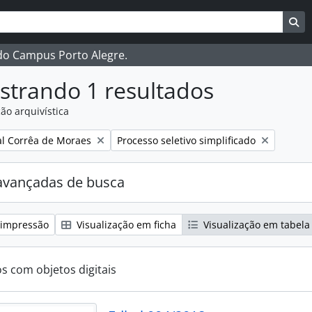
ar
es de busca
Bu
 do Campus Porto Alegre.
strando 1 resultados
ão arquivística
:
Remover filtro:
l Corrêa de Moraes
Processo seletivo simplificado
avançadas de busca
 impressão
Visualização em ficha
Visualização em tabela
os com objetos digitais