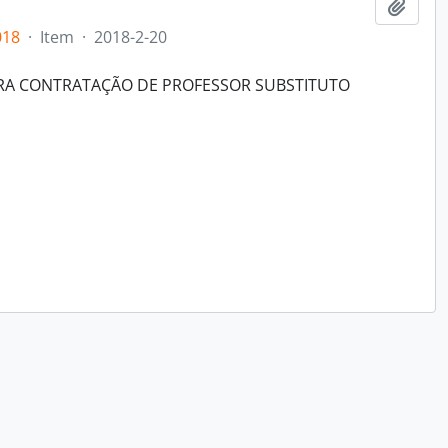
Adici
018
·
Item
·
2018-2-20
ARA CONTRATAÇÃO DE PROFESSOR SUBSTITUTO