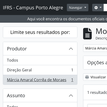
Skip to main content
Busc
IFRS - Campus Porto Alegre
Opçõ
Navegar
Aqui você encontra os documentos oficiais
Mo
Limite seus resultados por:
Descriç
Produtor
Remover filtro
Márcia Amara
Todos
Opções 
Direção Geral
1
, 1 resultados
Visualizar
Márcia Amaral Corrêa de Moraes
1
, 1 resultados
1 resultad
Assunto