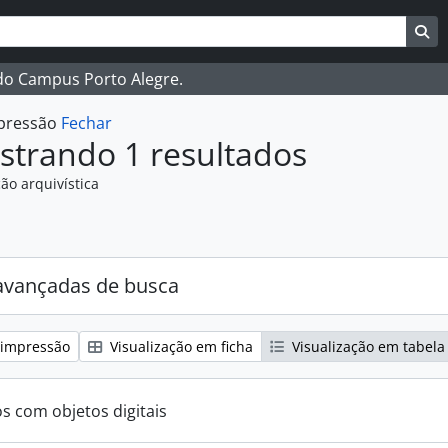
ar
es de busca
Bu
 do Campus Porto Alegre.
mpressão
Fechar
strando 1 resultados
ão arquivística
:
avançadas de busca
 impressão
Visualização em ficha
Visualização em tabela
os com objetos digitais