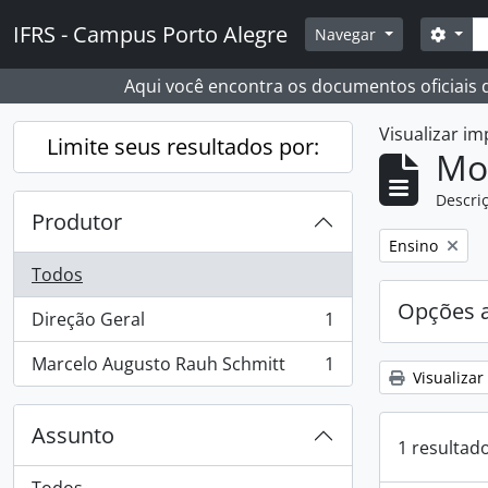
Skip to main content
Busc
IFRS - Campus Porto Alegre
Opçõ
Navegar
Aqui você encontra os documentos oficiais
Visualizar i
Limite seus resultados por:
Mo
Descriç
Produtor
Remover filtro
Ensino
Todos
Opções 
Direção Geral
1
, 1 resultados
Marcelo Augusto Rauh Schmitt
1
, 1 resultados
Visualizar
Assunto
1 resultad