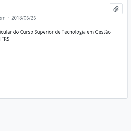
Adici
tem
·
2018/06/26
icular do Curso Superior de Tecnologia em Gestão
IFRS.