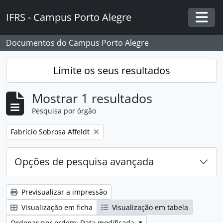
Skip to main content
IFRS - Campus Porto Alegre
Togg
Documentos do Campus Porto Alegre
Limite os seus resultados
Mostrar 1 resultados
Pesquisa por órgão
Remover filtro:
Fabrício Sobrosa Affeldt
Opções de pesquisa avançada
Previsualizar a impressão
Visualização em ficha
Visualização em tabela
Ordenar por ordem: Data modificada