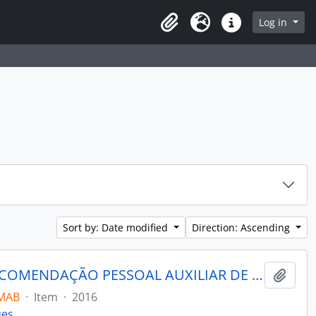
rch in browse page
Log in
Clipboard
Language
Quick links
Sort by: Date modified
Direction: Ascending
MARABOO - UM AGENTE DE RECOMENDAÇÃO PESSOAL AUXILIAR DE COMPRAR PARA E-COMMERCE DE VESTUÁRIO
Add t
_MAB
·
Item
·
2016
ues