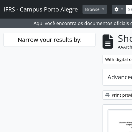
Skip to main content
Sear
IFRS - Campus Porto Alegre
Search
Browse
Aqui você encontra os documentos oficiais
Sho
Narrow your results by:
AAArch
Remove filter:
With digital o
Advanced
Print prev