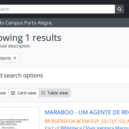
ch
 options
Sea
 do Campus Porto Alegre.
wing 1 results
ival description
bjects
 search options
iew
Card view
Table view
BR RSIFRSPOA BCVM-SUP_SSI-TCC-SSI
Part of
Biblioteca Clóvis Vergara Marq